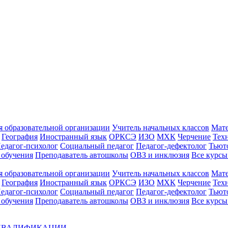
 образовательной организации
Учитель начальных классов
Мат
География
Иностранный язык
ОРКСЭ
ИЗО
МХК
Черчение
Тех
едагог-психолог
Социальный педагог
Педагог-дефектолог
Тьют
 обучения
Преподаватель автошколы
ОВЗ и инклюзия
Все курс
 образовательной организации
Учитель начальных классов
Мат
География
Иностранный язык
ОРКСЭ
ИЗО
МХК
Черчение
Тех
едагог-психолог
Социальный педагог
Педагог-дефектолог
Тьют
 обучения
Преподаватель автошколы
ОВЗ и инклюзия
Все курсы
 КВАЛИФИКАЦИИ