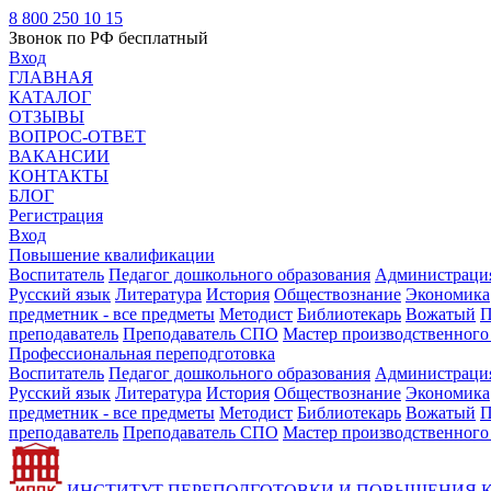
8 800 250 10 15
Звонок по РФ бесплатный
Вход
ГЛАВНАЯ
КАТАЛОГ
ОТЗЫВЫ
ВОПРОС-ОТВЕТ
ВАКАНСИИ
КОНТАКТЫ
БЛОГ
Регистрация
Вход
Повышение квалификации
Воспитатель
Педагог дошкольного образования
Администрация
Русский язык
Литература
История
Обществознание
Экономика
предметник - все предметы
Методист
Библиотекарь
Вожатый
П
преподаватель
Преподаватель СПО
Мастер производственного
Профессиональная переподготовка
Воспитатель
Педагог дошкольного образования
Администрация
Русский язык
Литература
История
Обществознание
Экономика
предметник - все предметы
Методист
Библиотекарь
Вожатый
П
преподаватель
Преподаватель СПО
Мастер производственного
ИНСТИТУТ ПЕРЕПОДГОТОВКИ И ПОВЫШЕНИЯ