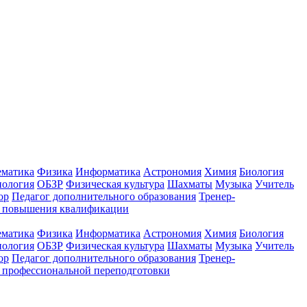
ематика
Физика
Информатика
Астрономия
Химия
Биология
нология
ОБЗР
Физическая культура
Шахматы
Музыка
Учитель
ор
Педагог дополнительного образования
Тренер-
ы повышения квалификации
ематика
Физика
Информатика
Астрономия
Химия
Биология
нология
ОБЗР
Физическая культура
Шахматы
Музыка
Учитель
ор
Педагог дополнительного образования
Тренер-
 профессиональной переподготовки