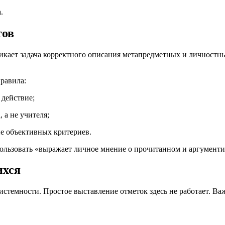
.
тов
кает задача корректного описания метапредметных и личностны
равила:
 действие;
 а не учителя;
е объективных критериев.
ользовать «выражает личное мнение о прочитанном и аргумент
ихся
истемности. Простое выставление отметок здесь не работает. В