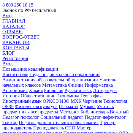
8 800 250 10 15
Звонок по РФ бесплатный
Вход
ГЛАВНАЯ
КАТАЛОГ
ОТЗЫВЫ
ВОПРОС-ОТВЕТ
ВАКАНСИИ
КОНТАКТЫ
БЛОГ
Регистрация
Вход
Повышение квалификации
Воспитатель
Педагог дошкольного образования
Администрация образовательной организации
Учитель
начальных классов
Математика
Физика
Информатика
Астрономия
Химия
Биология
Русский язык
Литература
История
Обществознание
Экономика
География
Иностранный язык
ОРКСЭ
ИЗО
МХК
Черчение
Технология
ОБЗР
Физическая культура
Шахматы
Музыка
Учитель
предметник - все предметы
Методист
Библиотекарь
Вожатый
Педагог-психолог
Социальный педагог
Педагог-дефектолог
Тьютор
Педагог дополнительного образования
Тренер-
преподаватель
Преподаватель СПО
Мастер