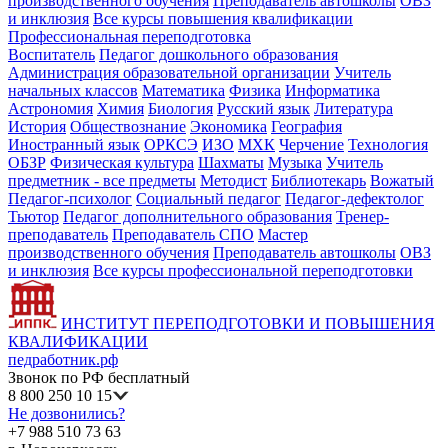
производственного обучения
Преподаватель автошколы
ОВЗ
и инклюзия
Все курсы повышения квалификации
Профессиональная переподготовка
Воспитатель
Педагог дошкольного образования
Администрация образовательной организации
Учитель
начальных классов
Математика
Физика
Информатика
Астрономия
Химия
Биология
Русский язык
Литература
История
Обществознание
Экономика
География
Иностранный язык
ОРКСЭ
ИЗО
МХК
Черчение
Технология
ОБЗР
Физическая культура
Шахматы
Музыка
Учитель
предметник - все предметы
Методист
Библиотекарь
Вожатый
Педагог-психолог
Социальный педагог
Педагог-дефектолог
Тьютор
Педагог дополнительного образования
Тренер-
преподаватель
Преподаватель СПО
Мастер
производственного обучения
Преподаватель автошколы
ОВЗ
и инклюзия
Все курсы профессиональной переподготовки
ИНСТИТУТ ПЕРЕПОДГОТОВКИ И ПОВЫШЕНИЯ
КВАЛИФИКАЦИИ
педработник.рф
Звонок по РФ бесплатный
8 800 250 10 15
Не дозвонились?
+7 988 510 73 63