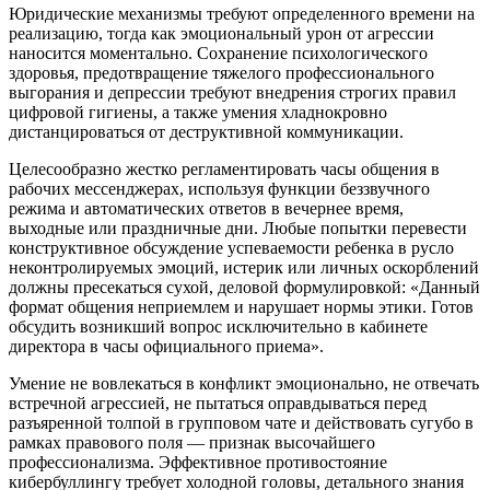
Юридические механизмы требуют определенного времени на
реализацию, тогда как эмоциональный урон от агрессии
наносится моментально. Сохранение психологического
здоровья, предотвращение тяжелого профессионального
выгорания и депрессии требуют внедрения строгих правил
цифровой гигиены, а также умения хладнокровно
дистанцироваться от деструктивной коммуникации.
Целесообразно жестко регламентировать часы общения в
рабочих мессенджерах, используя функции беззвучного
режима и автоматических ответов в вечернее время,
выходные или праздничные дни. Любые попытки перевести
конструктивное обсуждение успеваемости ребенка в русло
неконтролируемых эмоций, истерик или личных оскорблений
должны пресекаться сухой, деловой формулировкой: «Данный
формат общения неприемлем и нарушает нормы этики. Готов
обсудить возникший вопрос исключительно в кабинете
директора в часы официального приема».
Умение не вовлекаться в конфликт эмоционально, не отвечать
встречной агрессией, не пытаться оправдываться перед
разъяренной толпой в групповом чате и действовать сугубо в
рамках правового поля — признак высочайшего
профессионализма. Эффективное противостояние
кибербуллингу требует холодной головы, детального знания