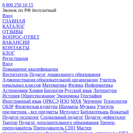
8 800 250 10 15
Звонок по РФ бесплатный
Вход
ГЛАВНАЯ
КАТАЛОГ
ОТЗЫВЫ
ВОПРОС-ОТВЕТ
ВАКАНСИИ
КОНТАКТЫ
БЛОГ
Регистрация
Вход
Повышение квалификации
Воспитатель
Педагог дошкольного образования
Администрация образовательной организации
Учитель
начальных классов
Математика
Физика
Информатика
Астрономия
Химия
Биология
Русский язык
Литература
История
Обществознание
Экономика
География
Иностранный язык
ОРКСЭ
ИЗО
МХК
Черчение
Технология
ОБЗР
Физическая культура
Шахматы
Музыка
Учитель
предметник - все предметы
Методист
Библиотекарь
Вожатый
Педагог-психолог
Социальный педагог
Педагог-дефектолог
Тьютор
Педагог дополнительного образования
Тренер-
преподаватель
Преподаватель СПО
Мастер