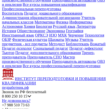
производственного обучения
Преподаватель автошколы
ОВЗ
и инклюзия
Все курсы повышения квалификации
Профессиональная переподготовка
Воспитатель
Педагог дошкольного образования
Администрация образовательной организации
Учитель
начальных классов
Математика
Физика
Информатика
Астрономия
Химия
Биология
Русский язык
Литература
История
Обществознание
Экономика
География
Иностранный язык
ОРКСЭ
ИЗО
МХК
Черчение
Технология
ОБЗР
Физическая культура
Шахматы
Музыка
Учитель
предметник - все предметы
Методист
Библиотекарь
Вожатый
Педагог-психолог
Социальный педагог
Педагог-дефектолог
Тьютор
Педагог дополнительного образования
Тренер-
преподаватель
Преподаватель СПО
Мастер
производственного обучения
Преподаватель автошколы
ОВЗ
и инклюзия
Все курсы профессиональной переподготовки
ИНСТИТУТ ПЕРЕПОДГОТОВКИ И ПОВЫШЕНИЯ
КВАЛИФИКАЦИИ
педработник.рф
Звонок по РФ бесплатный
8 800 250 10 15
Не дозвонились?
+7 988 510 73 63