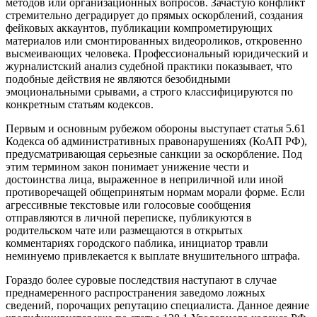
методов или организационных вопросов. Зачастую конфликт
стремительно деградирует до прямых оскорблений, создания
фейковых аккаунтов, публикации компрометирующих
материалов или смонтированных видеороликов, откровенно
высмеивающих человека. Профессиональный юридический и
журналистский анализ судебной практики показывает, что
подобные действия не являются безобидными
эмоциональными срывами, а строго классифицируются по
конкретным статьям кодексов.
Первым и основным рубежом обороны выступает статья 5.61
Кодекса об административных правонарушениях (КоАП РФ),
предусматривающая серьезные санкции за оскорбление. Под
этим термином закон понимает унижение чести и
достоинства лица, выраженное в неприличной или иной
противоречащей общепринятым нормам морали форме. Если
агрессивные текстовые или голосовые сообщения
отправляются в личной переписке, публикуются в
родительском чате или размещаются в открытых
комментариях городского паблика, инициатор травли
неминуемо привлекается к выплате внушительного штрафа.
Гораздо более суровые последствия наступают в случае
преднамеренного распространения заведомо ложных
сведений, порочащих репутацию специалиста. Данное деяние