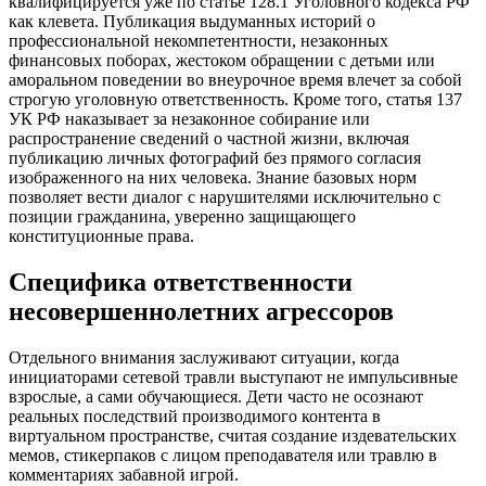
квалифицируется уже по статье 128.1 Уголовного кодекса РФ
как клевета. Публикация выдуманных историй о
профессиональной некомпетентности, незаконных
финансовых поборах, жестоком обращении с детьми или
аморальном поведении во внеурочное время влечет за собой
строгую уголовную ответственность. Кроме того, статья 137
УК РФ наказывает за незаконное собирание или
распространение сведений о частной жизни, включая
публикацию личных фотографий без прямого согласия
изображенного на них человека. Знание базовых норм
позволяет вести диалог с нарушителями исключительно с
позиции гражданина, уверенно защищающего
конституционные права.
Специфика ответственности
несовершеннолетних агрессоров
Отдельного внимания заслуживают ситуации, когда
инициаторами сетевой травли выступают не импульсивные
взрослые, а сами обучающиеся. Дети часто не осознают
реальных последствий производимого контента в
виртуальном пространстве, считая создание издевательских
мемов, стикерпаков с лицом преподавателя или травлю в
комментариях забавной игрой.