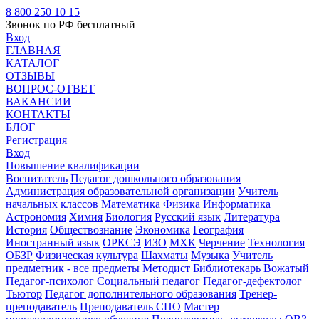
8 800 250 10 15
Звонок по РФ бесплатный
Вход
ГЛАВНАЯ
КАТАЛОГ
ОТЗЫВЫ
ВОПРОС-ОТВЕТ
ВАКАНСИИ
КОНТАКТЫ
БЛОГ
Регистрация
Вход
Повышение квалификации
Воспитатель
Педагог дошкольного образования
Администрация образовательной организации
Учитель
начальных классов
Математика
Физика
Информатика
Астрономия
Химия
Биология
Русский язык
Литература
История
Обществознание
Экономика
География
Иностранный язык
ОРКСЭ
ИЗО
МХК
Черчение
Технология
ОБЗР
Физическая культура
Шахматы
Музыка
Учитель
предметник - все предметы
Методист
Библиотекарь
Вожатый
Педагог-психолог
Социальный педагог
Педагог-дефектолог
Тьютор
Педагог дополнительного образования
Тренер-
преподаватель
Преподаватель СПО
Мастер