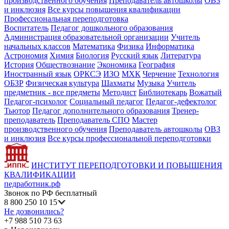
производственного обучения
Преподаватель автошколы
ОВЗ
и инклюзия
Все курсы повышения квалификации
Профессиональная переподготовка
Воспитатель
Педагог дошкольного образования
Администрация образовательной организации
Учитель
начальных классов
Математика
Физика
Информатика
Астрономия
Химия
Биология
Русский язык
Литература
История
Обществознание
Экономика
География
Иностранный язык
ОРКСЭ
ИЗО
МХК
Черчение
Технология
ОБЗР
Физическая культура
Шахматы
Музыка
Учитель
предметник - все предметы
Методист
Библиотекарь
Вожатый
Педагог-психолог
Социальный педагог
Педагог-дефектолог
Тьютор
Педагог дополнительного образования
Тренер-
преподаватель
Преподаватель СПО
Мастер
производственного обучения
Преподаватель автошколы
ОВЗ
и инклюзия
Все курсы профессиональной переподготовки
ИНСТИТУТ ПЕРЕПОДГОТОВКИ И ПОВЫШЕНИЯ
КВАЛИФИКАЦИИ
педработник.рф
Звонок по РФ бесплатный
8 800 250 10 15
Не дозвонились?
+7 988 510 73 63