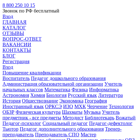
8 800 250 10 15
Звонок по РФ бесплатный
Вход
ГЛАВНАЯ
КАТАЛОГ
ОТЗЫВЫ
ВОПРОС-ОТВЕТ
ВАКАНСИИ
КОНТАКТЫ
БЛОГ
Регистрация
Вход
Повышение квалификации
Воспитатель
Педагог дошкольного образования
Администрация образовательной организации
Учитель
начальных классов
Математика
Физика
Информатика
Астрономия
Химия
Биология
Русский язык
Литература
История
Обществознание
Экономика
География
Иностранный язык
ОРКСЭ
ИЗО
МХК
Черчение
Технология
ОБЗР
Физическая культура
Шахматы
Музыка
Учитель
предметник - все предметы
Методист
Библиотекарь
Вожатый
Педагог-психолог
Социальный педагог
Педагог-дефектолог
Тьютор
Педагог дополнительного образования
Тренер-
преподаватель
Преподаватель СПО
Мастер