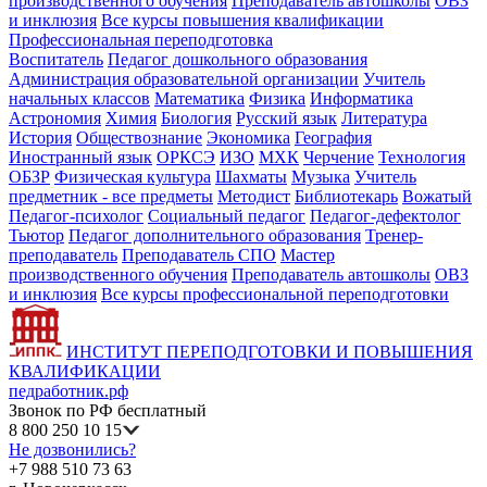
производственного обучения
Преподаватель автошколы
ОВЗ
и инклюзия
Все курсы повышения квалификации
Профессиональная переподготовка
Воспитатель
Педагог дошкольного образования
Администрация образовательной организации
Учитель
начальных классов
Математика
Физика
Информатика
Астрономия
Химия
Биология
Русский язык
Литература
История
Обществознание
Экономика
География
Иностранный язык
ОРКСЭ
ИЗО
МХК
Черчение
Технология
ОБЗР
Физическая культура
Шахматы
Музыка
Учитель
предметник - все предметы
Методист
Библиотекарь
Вожатый
Педагог-психолог
Социальный педагог
Педагог-дефектолог
Тьютор
Педагог дополнительного образования
Тренер-
преподаватель
Преподаватель СПО
Мастер
производственного обучения
Преподаватель автошколы
ОВЗ
и инклюзия
Все курсы профессиональной переподготовки
ИНСТИТУТ ПЕРЕПОДГОТОВКИ И ПОВЫШЕНИЯ
КВАЛИФИКАЦИИ
педработник.рф
Звонок по РФ бесплатный
8 800 250 10 15
Не дозвонились?
+7 988 510 73 63