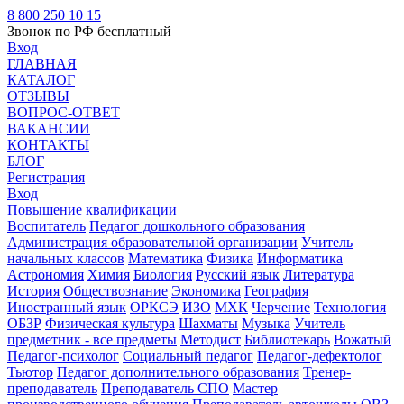
8 800 250 10 15
Звонок по РФ бесплатный
Вход
ГЛАВНАЯ
КАТАЛОГ
ОТЗЫВЫ
ВОПРОС-ОТВЕТ
ВАКАНСИИ
КОНТАКТЫ
БЛОГ
Регистрация
Вход
Повышение квалификации
Воспитатель
Педагог дошкольного образования
Администрация образовательной организации
Учитель
начальных классов
Математика
Физика
Информатика
Астрономия
Химия
Биология
Русский язык
Литература
История
Обществознание
Экономика
География
Иностранный язык
ОРКСЭ
ИЗО
МХК
Черчение
Технология
ОБЗР
Физическая культура
Шахматы
Музыка
Учитель
предметник - все предметы
Методист
Библиотекарь
Вожатый
Педагог-психолог
Социальный педагог
Педагог-дефектолог
Тьютор
Педагог дополнительного образования
Тренер-
преподаватель
Преподаватель СПО
Мастер