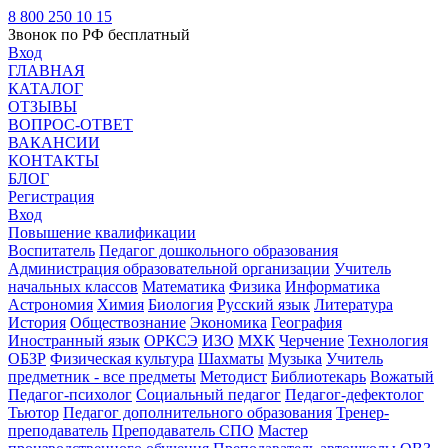
8 800 250 10 15
Звонок по РФ бесплатный
Вход
ГЛАВНАЯ
КАТАЛОГ
ОТЗЫВЫ
ВОПРОС-ОТВЕТ
ВАКАНСИИ
КОНТАКТЫ
БЛОГ
Регистрация
Вход
Повышение квалификации
Воспитатель
Педагог дошкольного образования
Администрация образовательной организации
Учитель
начальных классов
Математика
Физика
Информатика
Астрономия
Химия
Биология
Русский язык
Литература
История
Обществознание
Экономика
География
Иностранный язык
ОРКСЭ
ИЗО
МХК
Черчение
Технология
ОБЗР
Физическая культура
Шахматы
Музыка
Учитель
предметник - все предметы
Методист
Библиотекарь
Вожатый
Педагог-психолог
Социальный педагог
Педагог-дефектолог
Тьютор
Педагог дополнительного образования
Тренер-
преподаватель
Преподаватель СПО
Мастер