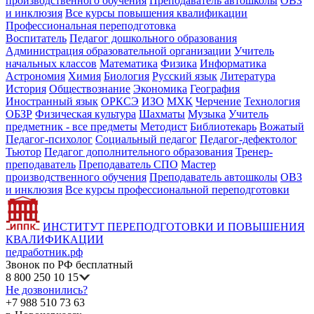
производственного обучения
Преподаватель автошколы
ОВЗ
и инклюзия
Все курсы повышения квалификации
Профессиональная переподготовка
Воспитатель
Педагог дошкольного образования
Администрация образовательной организации
Учитель
начальных классов
Математика
Физика
Информатика
Астрономия
Химия
Биология
Русский язык
Литература
История
Обществознание
Экономика
География
Иностранный язык
ОРКСЭ
ИЗО
МХК
Черчение
Технология
ОБЗР
Физическая культура
Шахматы
Музыка
Учитель
предметник - все предметы
Методист
Библиотекарь
Вожатый
Педагог-психолог
Социальный педагог
Педагог-дефектолог
Тьютор
Педагог дополнительного образования
Тренер-
преподаватель
Преподаватель СПО
Мастер
производственного обучения
Преподаватель автошколы
ОВЗ
и инклюзия
Все курсы профессиональной переподготовки
ИНСТИТУТ ПЕРЕПОДГОТОВКИ И ПОВЫШЕНИЯ
КВАЛИФИКАЦИИ
педработник.рф
Звонок по РФ бесплатный
8 800 250 10 15
Не дозвонились?
+7 988 510 73 63