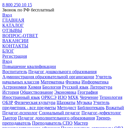
8 800 250 10 15
Звонок по РФ бесплатный
Вход
ГЛАВНАЯ
КАТАЛОГ
ОТЗЫВЫ
ВОПРОС-ОТВЕТ
ВАКАНСИИ
КОНТАКТЫ
БЛОГ
Регистрация
Вход
Повышение квалификации
Воспитатель
Педагог дошкольного образования
Администрация образовательной организации
Учитель
начальных классов
Математика
Физика
Информатика
Астрономия
Химия
Биология
Русский язык
Литература
История
Обществознание
Экономика
География
Иностранный язык
ОРКСЭ
ИЗО
МХК
Черчение
Технология
ОБЗР
Физическая культура
Шахматы
Музыка
Учитель
предметник - все предметы
Методист
Библиотекарь
Вожатый
Педагог-психолог
Социальный педагог
Педагог-дефектолог
Тьютор
Педагог дополнительного образования
Тренер-
преподаватель
Преподаватель СПО
Мастер