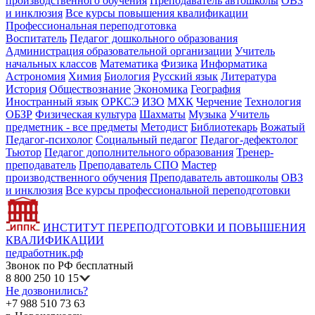
производственного обучения
Преподаватель автошколы
ОВЗ
и инклюзия
Все курсы повышения квалификации
Профессиональная переподготовка
Воспитатель
Педагог дошкольного образования
Администрация образовательной организации
Учитель
начальных классов
Математика
Физика
Информатика
Астрономия
Химия
Биология
Русский язык
Литература
История
Обществознание
Экономика
География
Иностранный язык
ОРКСЭ
ИЗО
МХК
Черчение
Технология
ОБЗР
Физическая культура
Шахматы
Музыка
Учитель
предметник - все предметы
Методист
Библиотекарь
Вожатый
Педагог-психолог
Социальный педагог
Педагог-дефектолог
Тьютор
Педагог дополнительного образования
Тренер-
преподаватель
Преподаватель СПО
Мастер
производственного обучения
Преподаватель автошколы
ОВЗ
и инклюзия
Все курсы профессиональной переподготовки
ИНСТИТУТ ПЕРЕПОДГОТОВКИ И ПОВЫШЕНИЯ
КВАЛИФИКАЦИИ
педработник.рф
Звонок по РФ бесплатный
8 800 250 10 15
Не дозвонились?
+7 988 510 73 63