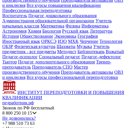
производственного обучения
Преподаватель автошколы
ОВЗ
и инклюзия
Все курсы повышения квалификации
Профессиональная переподготовка
Воспитатель
Педагог дошкольного образования
Администрация образовательной организации
Учитель
начальных классов
Математика
Физика
Информатика
Астрономия
Химия
Биология
Русский язык
Литература
История
Обществознание
Экономика
География
Иностранный язык
ОРКСЭ
ИЗО
МХК
Черчение
Технология
ОБЗР
Физическая культура
Шахматы
Музыка
Учитель
предметник - все предметы
Методист
Библиотекарь
Вожатый
Педагог-психолог
Социальный педагог
Педагог-дефектолог
Тьютор
Педагог дополнительного образования
Тренер-
преподаватель
Преподаватель СПО
Мастер
производственного обучения
Преподаватель автошколы
ОВЗ
и инклюзия
Все курсы профессиональной переподготовки
ИНСТИТУТ ПЕРЕПОДГОТОВКИ И ПОВЫШЕНИЯ
КВАЛИФИКАЦИИ
педработник.рф
Звонок по РФ бесплатный
8 800 250 10 15
Не дозвонились?
+7 988 510 73 63