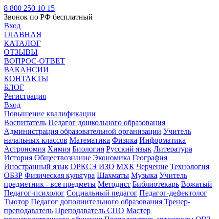
8 800 250 10 15
Звонок по РФ бесплатный
Вход
ГЛАВНАЯ
КАТАЛОГ
ОТЗЫВЫ
ВОПРОС-ОТВЕТ
ВАКАНСИИ
КОНТАКТЫ
БЛОГ
Регистрация
Вход
Повышение квалификации
Воспитатель
Педагог дошкольного образования
Администрация образовательной организации
Учитель
начальных классов
Математика
Физика
Информатика
Астрономия
Химия
Биология
Русский язык
Литература
История
Обществознание
Экономика
География
Иностранный язык
ОРКСЭ
ИЗО
МХК
Черчение
Технология
ОБЗР
Физическая культура
Шахматы
Музыка
Учитель
предметник - все предметы
Методист
Библиотекарь
Вожатый
Педагог-психолог
Социальный педагог
Педагог-дефектолог
Тьютор
Педагог дополнительного образования
Тренер-
преподаватель
Преподаватель СПО
Мастер