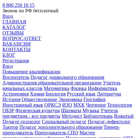
8 800 250 10 15
Звонок по РФ бесплатный
Вход
ГЛАВНАЯ
КАТАЛОГ
ОТЗЫВЫ
ВОПРОС-ОТВЕТ
ВАКАНСИИ
КОНТАКТЫ
БЛОГ
Регистрация
Вход
Повышение квалификации
Воспитатель
Педагог дошкольного образования
Администрация образовательной организации
Учитель
начальных классов
Математика
Физика
Информатика
Астрономия
Химия
Биология
Русский язык
Литература
История
Обществознание
Экономика
География
Иностранный язык
ОРКСЭ
ИЗО
МХК
Черчение
Технология
ОБЗР
Физическая культура
Шахматы
Музыка
Учитель
предметник - все предметы
Методист
Библиотекарь
Вожатый
Педагог-психолог
Социальный педагог
Педагог-дефектолог
Тьютор
Педагог дополнительного образования
Тренер-
преподаватель
Преподаватель СПО
Мастер