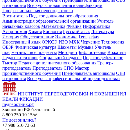
производственного обучения
Преподаватель автошколы
ОВЗ
и инклюзия
Все курсы повышения квалификации
Профессиональная переподготовка
Воспитатель
Педагог дошкольного образования
Администрация образовательной организации
Учитель
начальных классов
Математика
Физика
Информатика
Астрономия
Химия
Биология
Русский язык
Литература
История
Обществознание
Экономика
География
Иностранный язык
ОРКСЭ
ИЗО
МХК
Черчение
Технология
ОБЗР
Физическая культура
Шахматы
Музыка
Учитель
предметник - все предметы
Методист
Библиотекарь
Вожатый
Педагог-психолог
Социальный педагог
Педагог-дефектолог
Тьютор
Педагог дополнительного образования
Тренер-
преподаватель
Преподаватель СПО
Мастер
производственного обучения
Преподаватель автошколы
ОВЗ
и инклюзия
Все курсы профессиональной переподготовки
ИНСТИТУТ ПЕРЕПОДГОТОВКИ И ПОВЫШЕНИЯ
КВАЛИФИКАЦИИ
педработник.рф
Звонок по РФ бесплатный
8 800 250 10 15
Не дозвонились?
+7 988 510 73 63