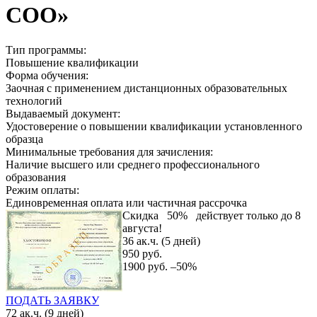
СОО»
Тип программы:
Повышение квалификации
Форма обучения:
Заочная с применением дистанционных образовательных
технологий
Выдаваемый документ:
Удостоверение о повышении квалификации установленного
образца
Минимальные требования для зачисления:
Наличие высшего или среднего профессионального
образования
Режим оплаты:
Единовременная оплата или частичная рассрочка
Скидка
50%
действует только до 8
августа!
36 ак.ч. (5 дней)
950 руб.
1900 руб.
–50%
ПОДАТЬ ЗАЯВКУ
72 ак.ч. (9 дней)