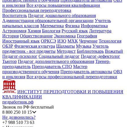
производственного обучения
Преподаватель автошколы
ОВЗ
и инклюзия
Все курсы повышения квалификации
Профессиональная переподготовка
Воспитатель
Педагог дошкольного образования
Администрация образовательной организации
Учитель
начальных классов
Математика
Физика
Информатика
Астрономия
Химия
Биология
Русский язык
Литература
История
Обществознание
Экономика
География
Иностранный язык
ОРКСЭ
ИЗО
МХК
Черчение
Технология
ОБЗР
Физическая культура
Шахматы
Музыка
Учитель
предметник - все предметы
Методист
Библиотекарь
Вожатый
Педагог-психолог
Социальный педагог
Педагог-дефектолог
Тьютор
Педагог дополнительного образования
Тренер-
преподаватель
Преподаватель СПО
Мастер
производственного обучения
Преподаватель автошколы
ОВЗ
и инклюзия
Все курсы профессиональной переподготовки
ИНСТИТУТ ПЕРЕПОДГОТОВКИ И ПОВЫШЕНИЯ
КВАЛИФИКАЦИИ
педработник.рф
Звонок по РФ бесплатный
8 800 250 10 15
Не дозвонились?
+7 988 510 73 63