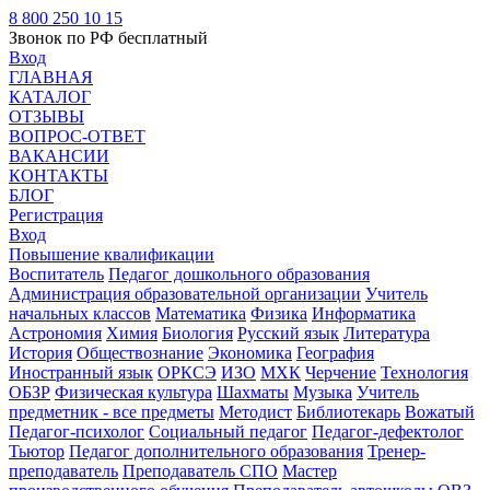
8 800 250 10 15
Звонок по РФ бесплатный
Вход
ГЛАВНАЯ
КАТАЛОГ
ОТЗЫВЫ
ВОПРОС-ОТВЕТ
ВАКАНСИИ
КОНТАКТЫ
БЛОГ
Регистрация
Вход
Повышение квалификации
Воспитатель
Педагог дошкольного образования
Администрация образовательной организации
Учитель
начальных классов
Математика
Физика
Информатика
Астрономия
Химия
Биология
Русский язык
Литература
История
Обществознание
Экономика
География
Иностранный язык
ОРКСЭ
ИЗО
МХК
Черчение
Технология
ОБЗР
Физическая культура
Шахматы
Музыка
Учитель
предметник - все предметы
Методист
Библиотекарь
Вожатый
Педагог-психолог
Социальный педагог
Педагог-дефектолог
Тьютор
Педагог дополнительного образования
Тренер-
преподаватель
Преподаватель СПО
Мастер