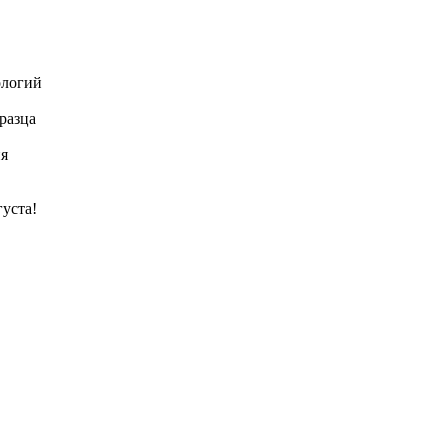
ологий
разца
ия
густа!