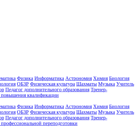
ематика
Физика
Информатика
Астрономия
Химия
Биология
нология
ОБЗР
Физическая культура
Шахматы
Музыка
Учитель
ор
Педагог дополнительного образования
Тренер-
ы повышения квалификации
ематика
Физика
Информатика
Астрономия
Химия
Биология
нология
ОБЗР
Физическая культура
Шахматы
Музыка
Учитель
ор
Педагог дополнительного образования
Тренер-
 профессиональной переподготовки