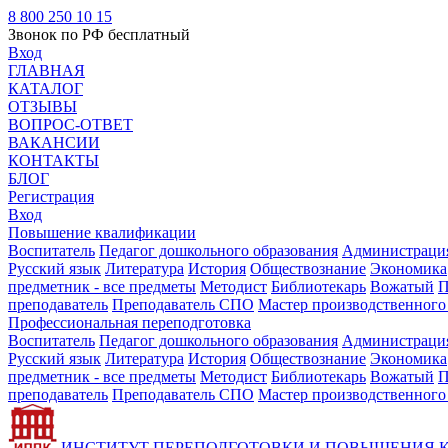
8 800 250 10 15
Звонок по РФ бесплатный
Вход
ГЛАВНАЯ
КАТАЛОГ
ОТЗЫВЫ
ВОПРОС-ОТВЕТ
ВАКАНСИИ
КОНТАКТЫ
БЛОГ
Регистрация
Вход
Повышение квалификации
Воспитатель
Педагог дошкольного образования
Администрация
Русский язык
Литература
История
Обществознание
Экономика
предметник - все предметы
Методист
Библиотекарь
Вожатый
П
преподаватель
Преподаватель СПО
Мастер производственного
Профессиональная переподготовка
Воспитатель
Педагог дошкольного образования
Администрация
Русский язык
Литература
История
Обществознание
Экономика
предметник - все предметы
Методист
Библиотекарь
Вожатый
П
преподаватель
Преподаватель СПО
Мастер производственного
ИНСТИТУТ ПЕРЕПОДГОТОВКИ И ПОВЫШЕНИЯ