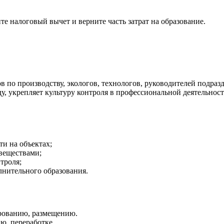
е налоговый вычет и верните часть затрат на образование.
 по производству, экологов, технологов, руководителей подра
у, укрепляет культуру контроля в профессиональной деятельно
ти на объектах;
веществами;
троля;
лнительного образования.
ированию, размещению.
ю, переработке.