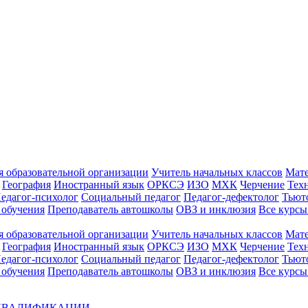
 образовательной организации
Учитель начальных классов
Мат
География
Иностранный язык
ОРКСЭ
ИЗО
МХК
Черчение
Тех
едагог-психолог
Социальный педагог
Педагог-дефектолог
Тьют
 обучения
Преподаватель автошколы
ОВЗ и инклюзия
Все курс
 образовательной организации
Учитель начальных классов
Мат
География
Иностранный язык
ОРКСЭ
ИЗО
МХК
Черчение
Тех
едагог-психолог
Социальный педагог
Педагог-дефектолог
Тьют
 обучения
Преподаватель автошколы
ОВЗ и инклюзия
Все курсы
 КВАЛИФИКАЦИИ