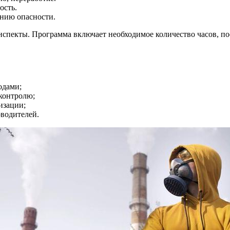
ость.
нию опасности.
онспекты. Программа включает необходимое количество часов, п
одами;
 контролю;
изации;
водителей.