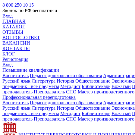
8 800 250 10 15
Звонок по РФ бесплатный
Вход
ГЛАВНАЯ
КАТАЛОГ
ОТЗЫВЫ
ВОПРОС-ОТВЕТ
ВАКАНСИИ
КОНТАКТЫ
БЛОГ
Регистрация
Вход
Повышение квалификации
Воспитатель
Педагог дошкольного образования
Администрация
Русский язык
Литература
История
Обществознание
Экономика
предметник - все предметы
Методист
Библиотекарь
Вожатый
П
преподаватель
Преподаватель СПО
Мастер производственного
Профессиональная переподготовка
Воспитатель
Педагог дошкольного образования
Администрация
Русский язык
Литература
История
Обществознание
Экономика
предметник - все предметы
Методист
Библиотекарь
Вожатый
П
преподаватель
Преподаватель СПО
Мастер производственного
ИНСТИТУТ ПЕРЕПОДГОТОВКИ И ПОВЫШЕНИЯ