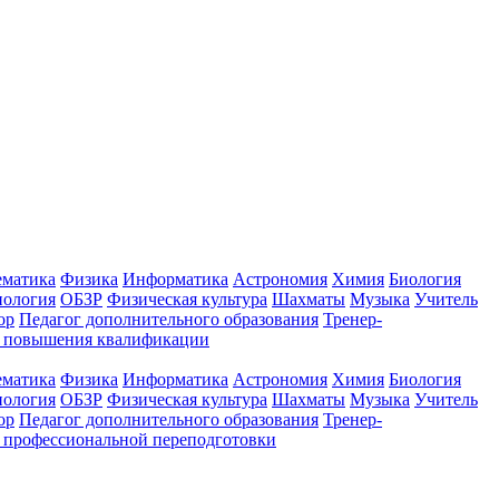
ематика
Физика
Информатика
Астрономия
Химия
Биология
нология
ОБЗР
Физическая культура
Шахматы
Музыка
Учитель
ор
Педагог дополнительного образования
Тренер-
ы повышения квалификации
ематика
Физика
Информатика
Астрономия
Химия
Биология
нология
ОБЗР
Физическая культура
Шахматы
Музыка
Учитель
ор
Педагог дополнительного образования
Тренер-
 профессиональной переподготовки