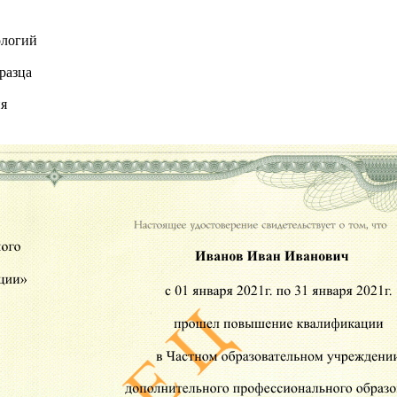
ологий
разца
ия