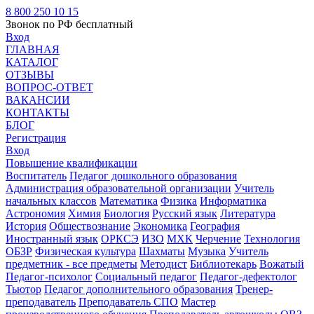
8 800 250 10 15
Звонок по РФ бесплатный
Вход
ГЛАВНАЯ
КАТАЛОГ
ОТЗЫВЫ
ВОПРОС-ОТВЕТ
ВАКАНСИИ
КОНТАКТЫ
БЛОГ
Регистрация
Вход
Повышение квалификации
Воспитатель
Педагог дошкольного образования
Администрация образовательной организации
Учитель
начальных классов
Математика
Физика
Информатика
Астрономия
Химия
Биология
Русский язык
Литература
История
Обществознание
Экономика
География
Иностранный язык
ОРКСЭ
ИЗО
МХК
Черчение
Технология
ОБЗР
Физическая культура
Шахматы
Музыка
Учитель
предметник - все предметы
Методист
Библиотекарь
Вожатый
Педагог-психолог
Социальный педагог
Педагог-дефектолог
Тьютор
Педагог дополнительного образования
Тренер-
преподаватель
Преподаватель СПО
Мастер