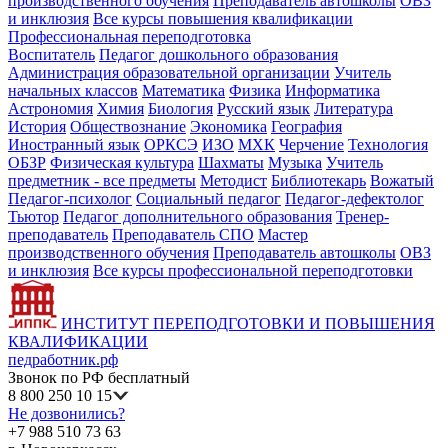
производственного обучения
Преподаватель автошколы
ОВЗ
и инклюзия
Все курсы повышения квалификации
Профессиональная переподготовка
Воспитатель
Педагог дошкольного образования
Администрация образовательной организации
Учитель
начальных классов
Математика
Физика
Информатика
Астрономия
Химия
Биология
Русский язык
Литература
История
Обществознание
Экономика
География
Иностранный язык
ОРКСЭ
ИЗО
МХК
Черчение
Технология
ОБЗР
Физическая культура
Шахматы
Музыка
Учитель
предметник - все предметы
Методист
Библиотекарь
Вожатый
Педагог-психолог
Социальный педагог
Педагог-дефектолог
Тьютор
Педагог дополнительного образования
Тренер-
преподаватель
Преподаватель СПО
Мастер
производственного обучения
Преподаватель автошколы
ОВЗ
и инклюзия
Все курсы профессиональной переподготовки
ИНСТИТУТ ПЕРЕПОДГОТОВКИ И ПОВЫШЕНИЯ
КВАЛИФИКАЦИИ
педработник.рф
Звонок по РФ бесплатный
8 800 250 10 15
Не дозвонились?
+7 988 510 73 63