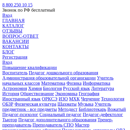
8 800 250 10 15
Звонок по РФ бесплатный
Вход
ГЛАВНАЯ
КАТАЛОГ
ОТЗЫВЫ
ВОПРОС-ОТВЕТ
ВАКАНСИИ
КОНТАКТЫ
БЛОГ
Регистрация
Вход
Повышение квалификации
Воспитатель
Педагог дошкольного образования
Администрация образовательной организации
Учитель
начальных классов
Математика
Физика
Информатика
Астрономия
Химия
Биология
Русский язык
Литература
История
Обществознание
Экономика
География
Иностранный язык
ОРКСЭ
ИЗО
МХК
Черчение
Технология
ОБЗР
Физическая культура
Шахматы
Музыка
Учитель
предметник - все предметы
Методист
Библиотекарь
Вожатый
Педагог-психолог
Социальный педагог
Педагог-дефектолог
Тьютор
Педагог дополнительного образования
Тренер-
преподаватель
Преподаватель СПО
Мастер