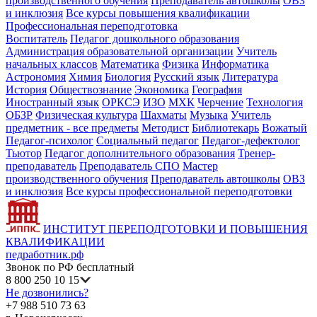
производственного обучения
Преподаватель автошколы
ОВЗ
и инклюзия
Все курсы повышения квалификации
Профессиональная переподготовка
Воспитатель
Педагог дошкольного образования
Администрация образовательной организации
Учитель
начальных классов
Математика
Физика
Информатика
Астрономия
Химия
Биология
Русский язык
Литература
История
Обществознание
Экономика
География
Иностранный язык
ОРКСЭ
ИЗО
МХК
Черчение
Технология
ОБЗР
Физическая культура
Шахматы
Музыка
Учитель
предметник - все предметы
Методист
Библиотекарь
Вожатый
Педагог-психолог
Социальный педагог
Педагог-дефектолог
Тьютор
Педагог дополнительного образования
Тренер-
преподаватель
Преподаватель СПО
Мастер
производственного обучения
Преподаватель автошколы
ОВЗ
и инклюзия
Все курсы профессиональной переподготовки
ИНСТИТУТ ПЕРЕПОДГОТОВКИ И ПОВЫШЕНИЯ
КВАЛИФИКАЦИИ
педработник.рф
Звонок по РФ бесплатный
8 800 250 10 15
Не дозвонились?
+7 988 510 73 63