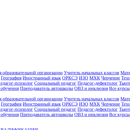
 образовательной организации
Учитель начальных классов
Мат
География
Иностранный язык
ОРКСЭ
ИЗО
МХК
Черчение
Тех
едагог-психолог
Социальный педагог
Педагог-дефектолог
Тьют
 обучения
Преподаватель автошколы
ОВЗ и инклюзия
Все курс
 образовательной организации
Учитель начальных классов
Мат
География
Иностранный язык
ОРКСЭ
ИЗО
МХК
Черчение
Тех
едагог-психолог
Социальный педагог
Педагог-дефектолог
Тьют
 обучения
Преподаватель автошколы
ОВЗ и инклюзия
Все курсы
 КВАЛИФИКАЦИИ