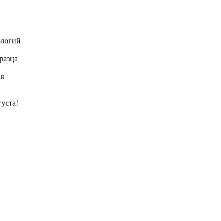
ологий
разца
ия
густа!