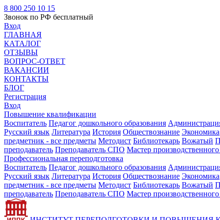
8 800 250 10 15
Звонок по РФ бесплатный
Вход
ГЛАВНАЯ
КАТАЛОГ
ОТЗЫВЫ
ВОПРОС-ОТВЕТ
ВАКАНСИИ
КОНТАКТЫ
БЛОГ
Регистрация
Вход
Повышение квалификации
Воспитатель
Педагог дошкольного образования
Администрация
Русский язык
Литература
История
Обществознание
Экономика
предметник - все предметы
Методист
Библиотекарь
Вожатый
П
преподаватель
Преподаватель СПО
Мастер производственного
Профессиональная переподготовка
Воспитатель
Педагог дошкольного образования
Администрация
Русский язык
Литература
История
Обществознание
Экономика
предметник - все предметы
Методист
Библиотекарь
Вожатый
П
преподаватель
Преподаватель СПО
Мастер производственного
ИНСТИТУТ ПЕРЕПОДГОТОВКИ И ПОВЫШЕНИЯ