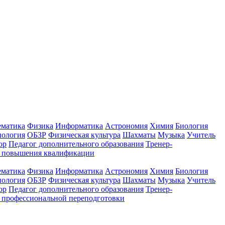
ематика
Физика
Информатика
Астрономия
Химия
Биология
нология
ОБЗР
Физическая культура
Шахматы
Музыка
Учитель
ор
Педагог дополнительного образования
Тренер-
ы повышения квалификации
ематика
Физика
Информатика
Астрономия
Химия
Биология
нология
ОБЗР
Физическая культура
Шахматы
Музыка
Учитель
ор
Педагог дополнительного образования
Тренер-
 профессиональной переподготовки