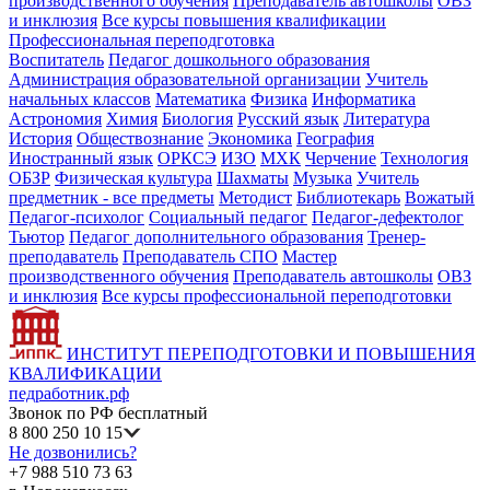
производственного обучения
Преподаватель автошколы
ОВЗ
и инклюзия
Все курсы повышения квалификации
Профессиональная переподготовка
Воспитатель
Педагог дошкольного образования
Администрация образовательной организации
Учитель
начальных классов
Математика
Физика
Информатика
Астрономия
Химия
Биология
Русский язык
Литература
История
Обществознание
Экономика
География
Иностранный язык
ОРКСЭ
ИЗО
МХК
Черчение
Технология
ОБЗР
Физическая культура
Шахматы
Музыка
Учитель
предметник - все предметы
Методист
Библиотекарь
Вожатый
Педагог-психолог
Социальный педагог
Педагог-дефектолог
Тьютор
Педагог дополнительного образования
Тренер-
преподаватель
Преподаватель СПО
Мастер
производственного обучения
Преподаватель автошколы
ОВЗ
и инклюзия
Все курсы профессиональной переподготовки
ИНСТИТУТ ПЕРЕПОДГОТОВКИ И ПОВЫШЕНИЯ
КВАЛИФИКАЦИИ
педработник.рф
Звонок по РФ бесплатный
8 800 250 10 15
Не дозвонились?
+7 988 510 73 63