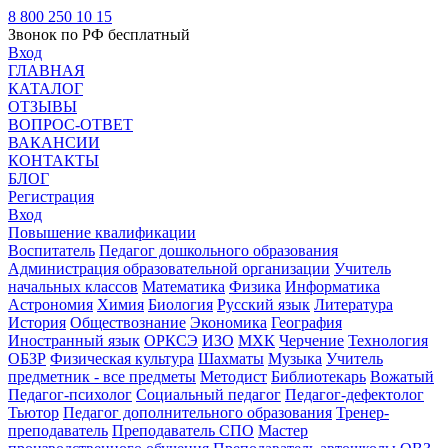
8 800 250 10 15
Звонок по РФ бесплатный
Вход
ГЛАВНАЯ
КАТАЛОГ
ОТЗЫВЫ
ВОПРОС-ОТВЕТ
ВАКАНСИИ
КОНТАКТЫ
БЛОГ
Регистрация
Вход
Повышение квалификации
Воспитатель
Педагог дошкольного образования
Администрация образовательной организации
Учитель
начальных классов
Математика
Физика
Информатика
Астрономия
Химия
Биология
Русский язык
Литература
История
Обществознание
Экономика
География
Иностранный язык
ОРКСЭ
ИЗО
МХК
Черчение
Технология
ОБЗР
Физическая культура
Шахматы
Музыка
Учитель
предметник - все предметы
Методист
Библиотекарь
Вожатый
Педагог-психолог
Социальный педагог
Педагог-дефектолог
Тьютор
Педагог дополнительного образования
Тренер-
преподаватель
Преподаватель СПО
Мастер