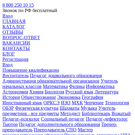
8 800 250 10 15
Звонок по РФ бесплатный
Вход
ГЛАВНАЯ
КАТАЛОГ
ОТЗЫВЫ
ВОПРОС-ОТВЕТ
ВАКАНСИИ
КОНТАКТЫ
БЛОГ
Регистрация
Вход
Повышение квалификации
Воспитатель
Педагог дошкольного образования
Администрация образовательной организации
Учитель
начальных классов
Математика
Физика
Информатика
Астрономия
Химия
Биология
Русский язык
Литература
История
Обществознание
Экономика
География
Иностранный язык
ОРКСЭ
ИЗО
МХК
Черчение
Технология
ОБЗР
Физическая культура
Шахматы
Музыка
Учитель
предметник - все предметы
Методист
Библиотекарь
Вожатый
Педагог-психолог
Социальный педагог
Педагог-дефектолог
Тьютор
Педагог дополнительного образования
Тренер-
преподаватель
Преподаватель СПО
Мастер