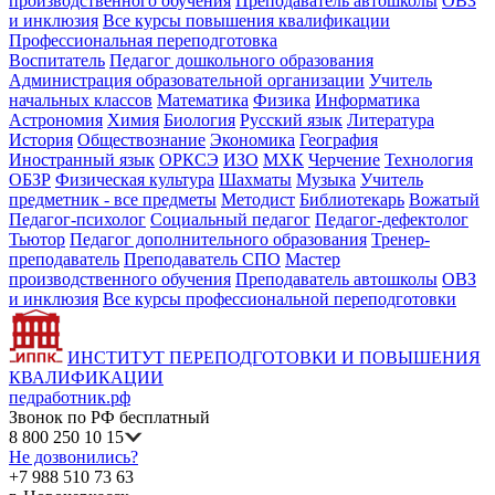
производственного обучения
Преподаватель автошколы
ОВЗ
и инклюзия
Все курсы повышения квалификации
Профессиональная переподготовка
Воспитатель
Педагог дошкольного образования
Администрация образовательной организации
Учитель
начальных классов
Математика
Физика
Информатика
Астрономия
Химия
Биология
Русский язык
Литература
История
Обществознание
Экономика
География
Иностранный язык
ОРКСЭ
ИЗО
МХК
Черчение
Технология
ОБЗР
Физическая культура
Шахматы
Музыка
Учитель
предметник - все предметы
Методист
Библиотекарь
Вожатый
Педагог-психолог
Социальный педагог
Педагог-дефектолог
Тьютор
Педагог дополнительного образования
Тренер-
преподаватель
Преподаватель СПО
Мастер
производственного обучения
Преподаватель автошколы
ОВЗ
и инклюзия
Все курсы профессиональной переподготовки
ИНСТИТУТ ПЕРЕПОДГОТОВКИ И ПОВЫШЕНИЯ
КВАЛИФИКАЦИИ
педработник.рф
Звонок по РФ бесплатный
8 800 250 10 15
Не дозвонились?
+7 988 510 73 63