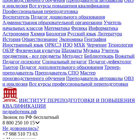
производственного обучения
Преподаватель автошколы
ОВЗ
и инклюзия
Все курсы повышения квалификации
Профессиональная переподготовка
Воспитатель
Педагог дошкольного образования
Администрация образовательной организации
Учитель
начальных классов
Математика
Физика
Информатика
Астрономия
Химия
Биология
Русский язык
Литература
История
Обществознание
Экономика
География
Иностранный язык
ОРКСЭ
ИЗО
МХК
Черчение
Технология
ОБЗР
Физическая культура
Шахматы
Музыка
Учитель
предметник - все предметы
Методист
Библиотекарь
Вожатый
Педагог-психолог
Социальный педагог
Педагог-дефектолог
Тьютор
Педагог дополнительного образования
Тренер-
преподаватель
Преподаватель СПО
Мастер
производственного обучения
Преподаватель автошколы
ОВЗ
и инклюзия
Все курсы профессиональной переподготовки
ИНСТИТУТ ПЕРЕПОДГОТОВКИ И ПОВЫШЕНИЯ
КВАЛИФИКАЦИИ
педработник.рф
Звонок по РФ бесплатный
8 800 250 10 15
Не дозвонились?
+7 988 510 73 63