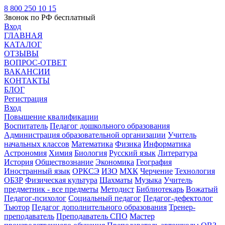
8 800 250 10 15
Звонок по РФ бесплатный
Вход
ГЛАВНАЯ
КАТАЛОГ
ОТЗЫВЫ
ВОПРОС-ОТВЕТ
ВАКАНСИИ
КОНТАКТЫ
БЛОГ
Регистрация
Вход
Повышение квалификации
Воспитатель
Педагог дошкольного образования
Администрация образовательной организации
Учитель
начальных классов
Математика
Физика
Информатика
Астрономия
Химия
Биология
Русский язык
Литература
История
Обществознание
Экономика
География
Иностранный язык
ОРКСЭ
ИЗО
МХК
Черчение
Технология
ОБЗР
Физическая культура
Шахматы
Музыка
Учитель
предметник - все предметы
Методист
Библиотекарь
Вожатый
Педагог-психолог
Социальный педагог
Педагог-дефектолог
Тьютор
Педагог дополнительного образования
Тренер-
преподаватель
Преподаватель СПО
Мастер