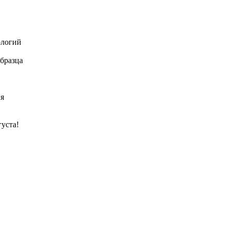
ологий
бразца
ия
густа!