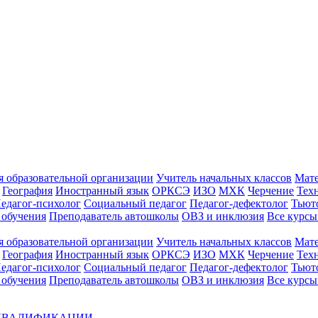
 образовательной организации
Учитель начальных классов
Мат
География
Иностранный язык
ОРКСЭ
ИЗО
МХК
Черчение
Тех
едагог-психолог
Социальный педагог
Педагог-дефектолог
Тьют
 обучения
Преподаватель автошколы
ОВЗ и инклюзия
Все курс
 образовательной организации
Учитель начальных классов
Мат
География
Иностранный язык
ОРКСЭ
ИЗО
МХК
Черчение
Тех
едагог-психолог
Социальный педагог
Педагог-дефектолог
Тьют
 обучения
Преподаватель автошколы
ОВЗ и инклюзия
Все курсы
 КВАЛИФИКАЦИИ