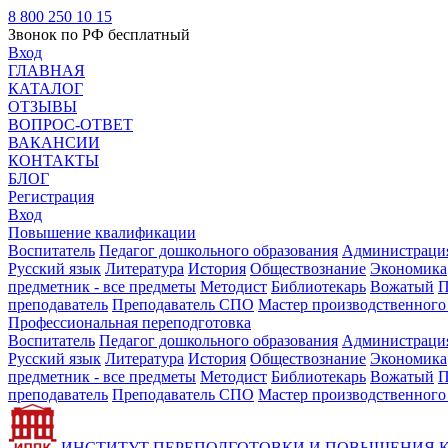
8 800 250 10 15
Звонок по РФ бесплатный
Вход
ГЛАВНАЯ
КАТАЛОГ
ОТЗЫВЫ
ВОПРОС-ОТВЕТ
ВАКАНСИИ
КОНТАКТЫ
БЛОГ
Регистрация
Вход
Повышение квалификации
Воспитатель
Педагог дошкольного образования
Администрация
Русский язык
Литература
История
Обществознание
Экономика
предметник - все предметы
Методист
Библиотекарь
Вожатый
П
преподаватель
Преподаватель СПО
Мастер производственного
Профессиональная переподготовка
Воспитатель
Педагог дошкольного образования
Администрация
Русский язык
Литература
История
Обществознание
Экономика
предметник - все предметы
Методист
Библиотекарь
Вожатый
П
преподаватель
Преподаватель СПО
Мастер производственного
ИНСТИТУТ ПЕРЕПОДГОТОВКИ И ПОВЫШЕНИЯ