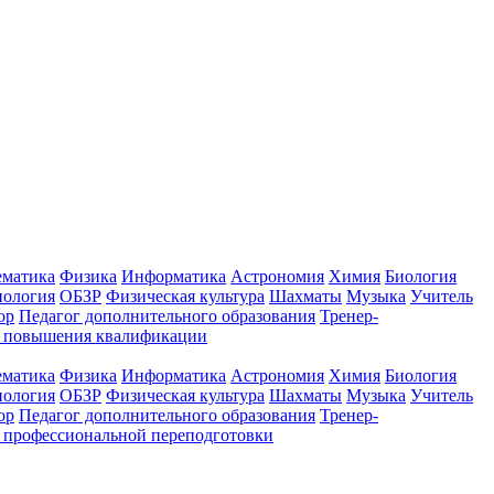
ематика
Физика
Информатика
Астрономия
Химия
Биология
нология
ОБЗР
Физическая культура
Шахматы
Музыка
Учитель
ор
Педагог дополнительного образования
Тренер-
ы повышения квалификации
ематика
Физика
Информатика
Астрономия
Химия
Биология
нология
ОБЗР
Физическая культура
Шахматы
Музыка
Учитель
ор
Педагог дополнительного образования
Тренер-
 профессиональной переподготовки