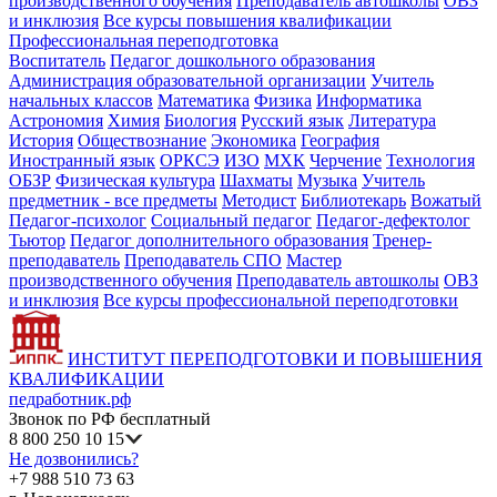
производственного обучения
Преподаватель автошколы
ОВЗ
и инклюзия
Все курсы повышения квалификации
Профессиональная переподготовка
Воспитатель
Педагог дошкольного образования
Администрация образовательной организации
Учитель
начальных классов
Математика
Физика
Информатика
Астрономия
Химия
Биология
Русский язык
Литература
История
Обществознание
Экономика
География
Иностранный язык
ОРКСЭ
ИЗО
МХК
Черчение
Технология
ОБЗР
Физическая культура
Шахматы
Музыка
Учитель
предметник - все предметы
Методист
Библиотекарь
Вожатый
Педагог-психолог
Социальный педагог
Педагог-дефектолог
Тьютор
Педагог дополнительного образования
Тренер-
преподаватель
Преподаватель СПО
Мастер
производственного обучения
Преподаватель автошколы
ОВЗ
и инклюзия
Все курсы профессиональной переподготовки
ИНСТИТУТ ПЕРЕПОДГОТОВКИ И ПОВЫШЕНИЯ
КВАЛИФИКАЦИИ
педработник.рф
Звонок по РФ бесплатный
8 800 250 10 15
Не дозвонились?
+7 988 510 73 63