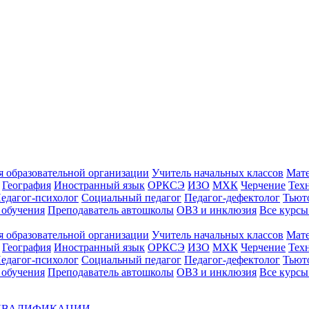
 образовательной организации
Учитель начальных классов
Мат
География
Иностранный язык
ОРКСЭ
ИЗО
МХК
Черчение
Тех
едагог-психолог
Социальный педагог
Педагог-дефектолог
Тьют
 обучения
Преподаватель автошколы
ОВЗ и инклюзия
Все курс
 образовательной организации
Учитель начальных классов
Мат
География
Иностранный язык
ОРКСЭ
ИЗО
МХК
Черчение
Тех
едагог-психолог
Социальный педагог
Педагог-дефектолог
Тьют
 обучения
Преподаватель автошколы
ОВЗ и инклюзия
Все курсы
 КВАЛИФИКАЦИИ