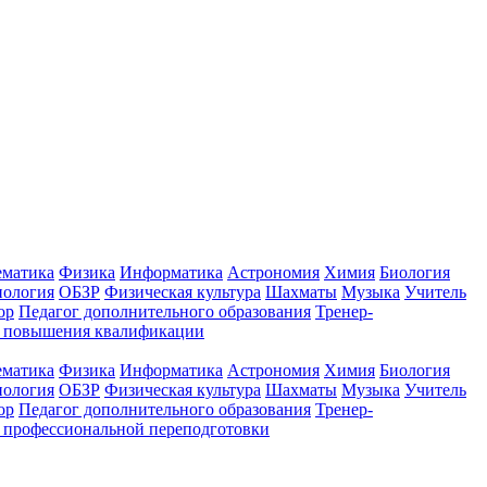
ематика
Физика
Информатика
Астрономия
Химия
Биология
нология
ОБЗР
Физическая культура
Шахматы
Музыка
Учитель
ор
Педагог дополнительного образования
Тренер-
ы повышения квалификации
ематика
Физика
Информатика
Астрономия
Химия
Биология
нология
ОБЗР
Физическая культура
Шахматы
Музыка
Учитель
ор
Педагог дополнительного образования
Тренер-
 профессиональной переподготовки