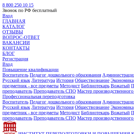
8 800 250 10 15
Звонок по РФ бесплатный
Вход
ГЛАВНАЯ
КАТАЛОГ
ОТЗЫВЫ
ВОПРОС-ОТВЕТ
ВАКАНСИИ
КОНТАКТЫ
БЛОГ
Регистрация
Вход
Повышение квалификации
Воспитатель
Педагог дошкольного образования
Администрация
Русский язык
Литература
История
Обществознание
Экономика
предметник - все предметы
Методист
Библиотекарь
Вожатый
П
преподаватель
Преподаватель СПО
Мастер производственного
Профессиональная переподготовка
Воспитатель
Педагог дошкольного образования
Администрация
Русский язык
Литература
История
Обществознание
Экономика
предметник - все предметы
Методист
Библиотекарь
Вожатый
П
преподаватель
Преподаватель СПО
Мастер производственного
ИНСТИТУТ ПЕРЕПОДГОТОВКИ И ПОВЫШЕНИЯ