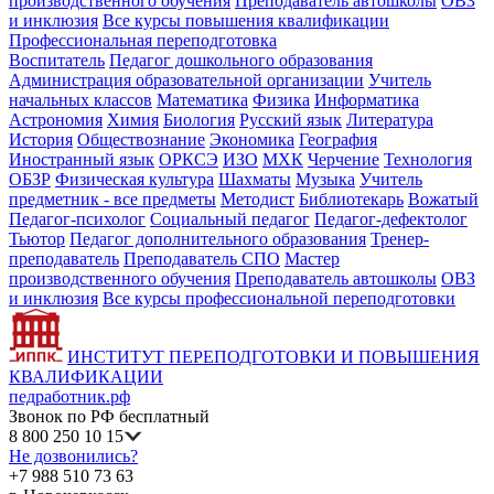
производственного обучения
Преподаватель автошколы
ОВЗ
и инклюзия
Все курсы повышения квалификации
Профессиональная переподготовка
Воспитатель
Педагог дошкольного образования
Администрация образовательной организации
Учитель
начальных классов
Математика
Физика
Информатика
Астрономия
Химия
Биология
Русский язык
Литература
История
Обществознание
Экономика
География
Иностранный язык
ОРКСЭ
ИЗО
МХК
Черчение
Технология
ОБЗР
Физическая культура
Шахматы
Музыка
Учитель
предметник - все предметы
Методист
Библиотекарь
Вожатый
Педагог-психолог
Социальный педагог
Педагог-дефектолог
Тьютор
Педагог дополнительного образования
Тренер-
преподаватель
Преподаватель СПО
Мастер
производственного обучения
Преподаватель автошколы
ОВЗ
и инклюзия
Все курсы профессиональной переподготовки
ИНСТИТУТ ПЕРЕПОДГОТОВКИ И ПОВЫШЕНИЯ
КВАЛИФИКАЦИИ
педработник.рф
Звонок по РФ бесплатный
8 800 250 10 15
Не дозвонились?
+7 988 510 73 63