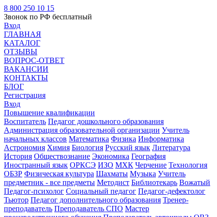
8 800 250 10 15
Звонок по РФ бесплатный
Вход
ГЛАВНАЯ
КАТАЛОГ
ОТЗЫВЫ
ВОПРОС-ОТВЕТ
ВАКАНСИИ
КОНТАКТЫ
БЛОГ
Регистрация
Вход
Повышение квалификации
Воспитатель
Педагог дошкольного образования
Администрация образовательной организации
Учитель
начальных классов
Математика
Физика
Информатика
Астрономия
Химия
Биология
Русский язык
Литература
История
Обществознание
Экономика
География
Иностранный язык
ОРКСЭ
ИЗО
МХК
Черчение
Технология
ОБЗР
Физическая культура
Шахматы
Музыка
Учитель
предметник - все предметы
Методист
Библиотекарь
Вожатый
Педагог-психолог
Социальный педагог
Педагог-дефектолог
Тьютор
Педагог дополнительного образования
Тренер-
преподаватель
Преподаватель СПО
Мастер