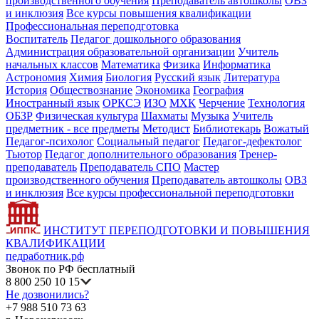
производственного обучения
Преподаватель автошколы
ОВЗ
и инклюзия
Все курсы повышения квалификации
Профессиональная переподготовка
Воспитатель
Педагог дошкольного образования
Администрация образовательной организации
Учитель
начальных классов
Математика
Физика
Информатика
Астрономия
Химия
Биология
Русский язык
Литература
История
Обществознание
Экономика
География
Иностранный язык
ОРКСЭ
ИЗО
МХК
Черчение
Технология
ОБЗР
Физическая культура
Шахматы
Музыка
Учитель
предметник - все предметы
Методист
Библиотекарь
Вожатый
Педагог-психолог
Социальный педагог
Педагог-дефектолог
Тьютор
Педагог дополнительного образования
Тренер-
преподаватель
Преподаватель СПО
Мастер
производственного обучения
Преподаватель автошколы
ОВЗ
и инклюзия
Все курсы профессиональной переподготовки
ИНСТИТУТ ПЕРЕПОДГОТОВКИ И ПОВЫШЕНИЯ
КВАЛИФИКАЦИИ
педработник.рф
Звонок по РФ бесплатный
8 800 250 10 15
Не дозвонились?
+7 988 510 73 63