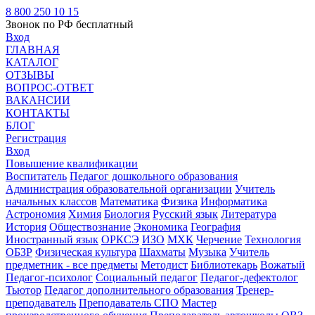
8 800 250 10 15
Звонок по РФ бесплатный
Вход
ГЛАВНАЯ
КАТАЛОГ
ОТЗЫВЫ
ВОПРОС-ОТВЕТ
ВАКАНСИИ
КОНТАКТЫ
БЛОГ
Регистрация
Вход
Повышение квалификации
Воспитатель
Педагог дошкольного образования
Администрация образовательной организации
Учитель
начальных классов
Математика
Физика
Информатика
Астрономия
Химия
Биология
Русский язык
Литература
История
Обществознание
Экономика
География
Иностранный язык
ОРКСЭ
ИЗО
МХК
Черчение
Технология
ОБЗР
Физическая культура
Шахматы
Музыка
Учитель
предметник - все предметы
Методист
Библиотекарь
Вожатый
Педагог-психолог
Социальный педагог
Педагог-дефектолог
Тьютор
Педагог дополнительного образования
Тренер-
преподаватель
Преподаватель СПО
Мастер