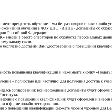
мент прекратить обучение – мы без разговоров и каких-либо у
окончании обучения в ЧОУ ДПО «ИППК» документы об образова
рии Российской Федерации.
внесен в реестр операторов по обработке персональных данн
ному каналу связи.
о бесплатно доставим Вам удостоверение о повышении квалифи
ность повышения квалификации и нажимайте кнопку «Подать за
ение – полностью или частично: для получения доступа к учеб
идаясь согласований: все необходимые документы будут сформи
 Института.
верение о повышении квалификации) будет оформлен и внесен в
ции в форме онлайн-тестирования.
ия о повышении квалификации сможете любым удобным для Вас с