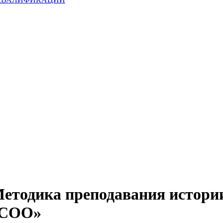
тодика преподавания истории 
 СОО»