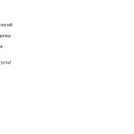
ологий
разца
ия
густа!