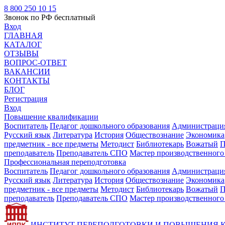
8 800 250 10 15
Звонок по РФ бесплатный
Вход
ГЛАВНАЯ
КАТАЛОГ
ОТЗЫВЫ
ВОПРОС-ОТВЕТ
ВАКАНСИИ
КОНТАКТЫ
БЛОГ
Регистрация
Вход
Повышение квалификации
Воспитатель
Педагог дошкольного образования
Администрация
Русский язык
Литература
История
Обществознание
Экономика
предметник - все предметы
Методист
Библиотекарь
Вожатый
П
преподаватель
Преподаватель СПО
Мастер производственного
Профессиональная переподготовка
Воспитатель
Педагог дошкольного образования
Администрация
Русский язык
Литература
История
Обществознание
Экономика
предметник - все предметы
Методист
Библиотекарь
Вожатый
П
преподаватель
Преподаватель СПО
Мастер производственного
ИНСТИТУТ ПЕРЕПОДГОТОВКИ И ПОВЫШЕНИЯ