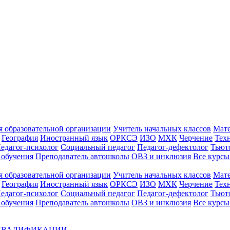
 образовательной организации
Учитель начальных классов
Мат
География
Иностранный язык
ОРКСЭ
ИЗО
МХК
Черчение
Тех
едагог-психолог
Социальный педагог
Педагог-дефектолог
Тьют
 обучения
Преподаватель автошколы
ОВЗ и инклюзия
Все курс
 образовательной организации
Учитель начальных классов
Мат
География
Иностранный язык
ОРКСЭ
ИЗО
МХК
Черчение
Тех
едагог-психолог
Социальный педагог
Педагог-дефектолог
Тьют
 обучения
Преподаватель автошколы
ОВЗ и инклюзия
Все курсы
 КВАЛИФИКАЦИИ