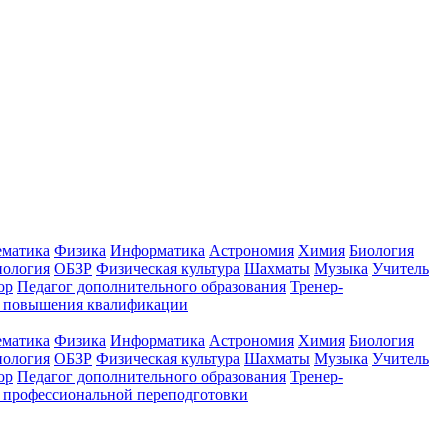
ематика
Физика
Информатика
Астрономия
Химия
Биология
нология
ОБЗР
Физическая культура
Шахматы
Музыка
Учитель
ор
Педагог дополнительного образования
Тренер-
ы повышения квалификации
ематика
Физика
Информатика
Астрономия
Химия
Биология
нология
ОБЗР
Физическая культура
Шахматы
Музыка
Учитель
ор
Педагог дополнительного образования
Тренер-
 профессиональной переподготовки