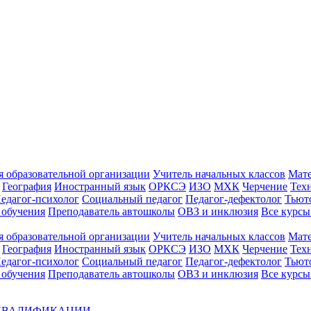
 образовательной организации
Учитель начальных классов
Мат
География
Иностранный язык
ОРКСЭ
ИЗО
МХК
Черчение
Тех
едагог-психолог
Социальный педагог
Педагог-дефектолог
Тьют
 обучения
Преподаватель автошколы
ОВЗ и инклюзия
Все курс
 образовательной организации
Учитель начальных классов
Мат
География
Иностранный язык
ОРКСЭ
ИЗО
МХК
Черчение
Тех
едагог-психолог
Социальный педагог
Педагог-дефектолог
Тьют
 обучения
Преподаватель автошколы
ОВЗ и инклюзия
Все курсы
 КВАЛИФИКАЦИИ