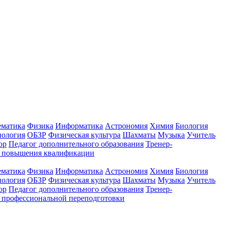
ематика
Физика
Информатика
Астрономия
Химия
Биология
нология
ОБЗР
Физическая культура
Шахматы
Музыка
Учитель
ор
Педагог дополнительного образования
Тренер-
ы повышения квалификации
ематика
Физика
Информатика
Астрономия
Химия
Биология
нология
ОБЗР
Физическая культура
Шахматы
Музыка
Учитель
ор
Педагог дополнительного образования
Тренер-
 профессиональной переподготовки