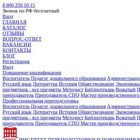
8 800 250 10 15
Звонок по РФ бесплатный
Вход
ГЛАВНАЯ
КАТАЛОГ
ОТЗЫВЫ
ВОПРОС-ОТВЕТ
ВАКАНСИИ
КОНТАКТЫ
БЛОГ
Регистрация
Вход
Повышение квалификации
Воспитатель
Педагог дошкольного образования
Администрация
Русский язык
Литература
История
Обществознание
Экономика
предметник - все предметы
Методист
Библиотекарь
Вожатый
П
преподаватель
Преподаватель СПО
Мастер производственного
Профессиональная переподготовка
Воспитатель
Педагог дошкольного образования
Администрация
Русский язык
Литература
История
Обществознание
Экономика
предметник - все предметы
Методист
Библиотекарь
Вожатый
П
преподаватель
Преподаватель СПО
Мастер производственного
ИНСТИТУТ ПЕРЕПОДГОТОВКИ И ПОВЫШЕНИЯ