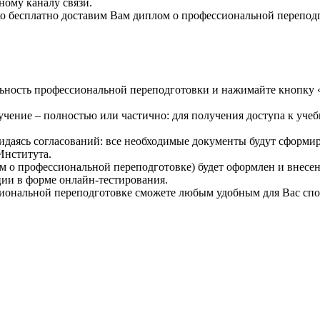
ному каналу связи.
о бесплатно доставим Вам диплом о профессиональной переподг
ость профессиональной переподготовки и нажимайте кнопку «П
ение – полностью или частично: для получения доступа к учеб
идаясь согласований: все необходимые документы будут сформи
 Института.
 о профессиональной переподготовке) будет оформлен и внесен
ции в форме онлайн-тестирования.
ональной переподготовке сможете любым удобным для Вас спосо