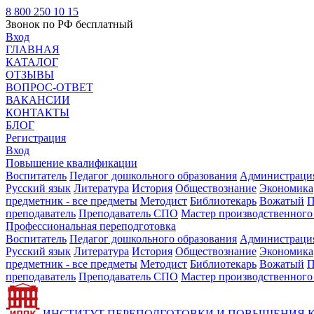
8 800 250 10 15
Звонок по РФ бесплатный
Вход
ГЛАВНАЯ
КАТАЛОГ
ОТЗЫВЫ
ВОПРОС-ОТВЕТ
ВАКАНСИИ
КОНТАКТЫ
БЛОГ
Регистрация
Вход
Повышение квалификации
Воспитатель
Педагог дошкольного образования
Администрация
Русский язык
Литература
История
Обществознание
Экономика
предметник - все предметы
Методист
Библиотекарь
Вожатый
П
преподаватель
Преподаватель СПО
Мастер производственного
Профессиональная переподготовка
Воспитатель
Педагог дошкольного образования
Администрация
Русский язык
Литература
История
Обществознание
Экономика
предметник - все предметы
Методист
Библиотекарь
Вожатый
П
преподаватель
Преподаватель СПО
Мастер производственного
ИНСТИТУТ ПЕРЕПОДГОТОВКИ И ПОВЫШЕНИЯ