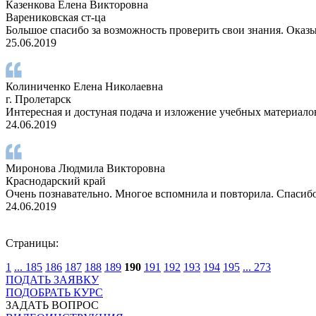
Казенкова Елена Викторовна
Варениковская ст-ца
Большое спасибо за возможность проверить свои знания. Оказыв
25.06.2019
Колиниченко Елена Николаевна
г. Пролетарск
Интересная и достуная подача и изложение учебных материало
24.06.2019
Миронова Людмила Викторовна
Краснодарский край
Очень познавательно. Многое вспомнила и повторила. Спасиб
24.06.2019
Страницы:
1
...
185
186
187
188
189
190
191
192
193
194
195
...
273
ПОДАТЬ ЗАЯВКУ
ПОДОБРАТЬ КУРС
ЗАДАТЬ ВОПРОС