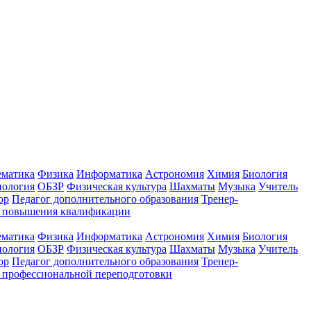
ематика
Физика
Информатика
Астрономия
Химия
Биология
нология
ОБЗР
Физическая культура
Шахматы
Музыка
Учитель
ор
Педагог дополнительного образования
Тренер-
ы повышения квалификации
ематика
Физика
Информатика
Астрономия
Химия
Биология
нология
ОБЗР
Физическая культура
Шахматы
Музыка
Учитель
ор
Педагог дополнительного образования
Тренер-
 профессиональной переподготовки