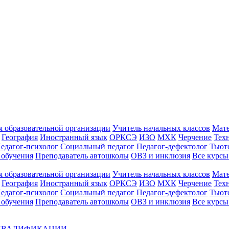
 образовательной организации
Учитель начальных классов
Мат
География
Иностранный язык
ОРКСЭ
ИЗО
МХК
Черчение
Тех
едагог-психолог
Социальный педагог
Педагог-дефектолог
Тьют
 обучения
Преподаватель автошколы
ОВЗ и инклюзия
Все курс
 образовательной организации
Учитель начальных классов
Мат
География
Иностранный язык
ОРКСЭ
ИЗО
МХК
Черчение
Тех
едагог-психолог
Социальный педагог
Педагог-дефектолог
Тьют
 обучения
Преподаватель автошколы
ОВЗ и инклюзия
Все курсы
 КВАЛИФИКАЦИИ