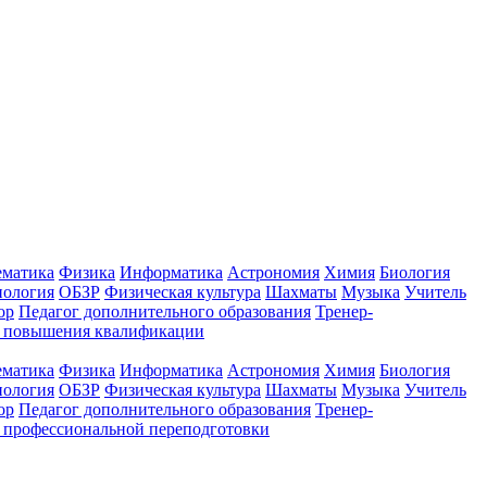
ематика
Физика
Информатика
Астрономия
Химия
Биология
нология
ОБЗР
Физическая культура
Шахматы
Музыка
Учитель
ор
Педагог дополнительного образования
Тренер-
ы повышения квалификации
ематика
Физика
Информатика
Астрономия
Химия
Биология
нология
ОБЗР
Физическая культура
Шахматы
Музыка
Учитель
ор
Педагог дополнительного образования
Тренер-
 профессиональной переподготовки