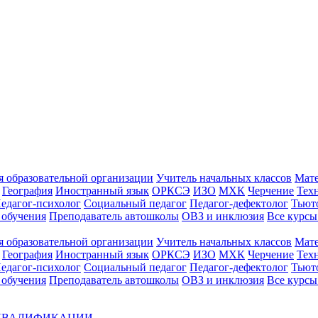
 образовательной организации
Учитель начальных классов
Мат
География
Иностранный язык
ОРКСЭ
ИЗО
МХК
Черчение
Тех
едагог-психолог
Социальный педагог
Педагог-дефектолог
Тьют
 обучения
Преподаватель автошколы
ОВЗ и инклюзия
Все курс
 образовательной организации
Учитель начальных классов
Мат
География
Иностранный язык
ОРКСЭ
ИЗО
МХК
Черчение
Тех
едагог-психолог
Социальный педагог
Педагог-дефектолог
Тьют
 обучения
Преподаватель автошколы
ОВЗ и инклюзия
Все курсы
 КВАЛИФИКАЦИИ