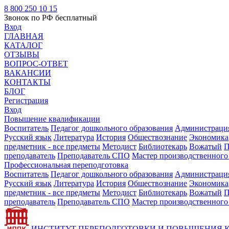
8 800 250 10 15
Звонок по РФ бесплатный
Вход
ГЛАВНАЯ
КАТАЛОГ
ОТЗЫВЫ
ВОПРОС-ОТВЕТ
ВАКАНСИИ
КОНТАКТЫ
БЛОГ
Регистрация
Вход
Повышение квалификации
Воспитатель
Педагог дошкольного образования
Администрация
Русский язык
Литература
История
Обществознание
Экономика
предметник - все предметы
Методист
Библиотекарь
Вожатый
П
преподаватель
Преподаватель СПО
Мастер производственного
Профессиональная переподготовка
Воспитатель
Педагог дошкольного образования
Администрация
Русский язык
Литература
История
Обществознание
Экономика
предметник - все предметы
Методист
Библиотекарь
Вожатый
П
преподаватель
Преподаватель СПО
Мастер производственного
ИНСТИТУТ ПЕРЕПОДГОТОВКИ И ПОВЫШЕНИЯ