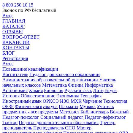
8 800 250 10 15
Звонок по РФ бесплатный
Вход
ГЛАВНАЯ
КАТАЛОГ
ОТЗЫВЫ
ВОПРОС-ОТВЕТ
ВАКАНСИИ
КОНТАКТЫ
БЛОГ
Регистрация
Вход
Повышение квалификации
Воспитатель
Педагог дошкольного образования
Администрация образовательной организации
Учитель
начальных классов
Математика
Физика
Информатика
Астрономия
Химия
Биология
Русский язык
Литература
История
Обществознание
Экономика
География
Иностранный язык
ОРКСЭ
ИЗО
МХК
Черчение
Технология
ОБЗР
Физическая культура
Шахматы
Музыка
Учитель
предметник - все предметы
Методист
Библиотекарь
Вожатый
Педагог-психолог
Социальный педагог
Педагог-дефектолог
Тьютор
Педагог дополнительного образования
Тренер-
преподаватель
Преподаватель СПО
Мастер