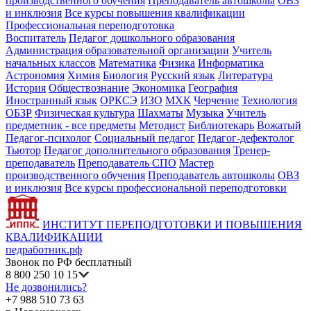
производственного обучения
Преподаватель автошколы
ОВЗ
и инклюзия
Все курсы повышения квалификации
Профессиональная переподготовка
Воспитатель
Педагог дошкольного образования
Администрация образовательной организации
Учитель
начальных классов
Математика
Физика
Информатика
Астрономия
Химия
Биология
Русский язык
Литература
История
Обществознание
Экономика
География
Иностранный язык
ОРКСЭ
ИЗО
МХК
Черчение
Технология
ОБЗР
Физическая культура
Шахматы
Музыка
Учитель
предметник - все предметы
Методист
Библиотекарь
Вожатый
Педагог-психолог
Социальный педагог
Педагог-дефектолог
Тьютор
Педагог дополнительного образования
Тренер-
преподаватель
Преподаватель СПО
Мастер
производственного обучения
Преподаватель автошколы
ОВЗ
и инклюзия
Все курсы профессиональной переподготовки
ИНСТИТУТ ПЕРЕПОДГОТОВКИ И ПОВЫШЕНИЯ
КВАЛИФИКАЦИИ
педработник.рф
Звонок по РФ бесплатный
8 800 250 10 15
Не дозвонились?
+7 988 510 73 63