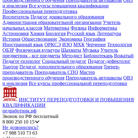
производственного обучения
Преподаватель автошколы
ОВЗ
и инклюзия
Все курсы повышения квалификации
Профессиональная переподготовка
Воспитатель
Педагог дошкольного образования
Администрация образовательной организации
Учитель
начальных классов
Математика
Физика
Информатика
Астрономия
Химия
Биология
Русский язык
Литература
История
Обществознание
Экономика
География
Иностранный язык
ОРКСЭ
ИЗО
МХК
Черчение
Технология
ОБЗР
Физическая культура
Шахматы
Музыка
Учитель
предметник - все предметы
Методист
Библиотекарь
Вожатый
Педагог-психолог
Социальный педагог
Педагог-дефектолог
Тьютор
Педагог дополнительного образования
Тренер-
преподаватель
Преподаватель СПО
Мастер
производственного обучения
Преподаватель автошколы
ОВЗ
и инклюзия
Все курсы профессиональной переподготовки
ИНСТИТУТ ПЕРЕПОДГОТОВКИ И ПОВЫШЕНИЯ
КВАЛИФИКАЦИИ
педработник.рф
Звонок по РФ бесплатный
8 800 250 10 15
Не дозвонились?
+7 988 510 73 63